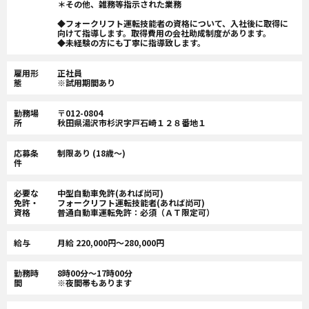
＊その他、雑務等指示された業務
◆フォークリフト運転技能者の資格について、入社後に取得に
向けて指導します。取得費用の会社助成制度があります。
◆未経験の方にも丁寧に指導致します。
雇用形
正社員
態
※試用期間あり
勤務場
〒012-0804
所
秋田県湯沢市杉沢字戸石崎１２８番地１
応募条
制限あり (18歳〜)
件
必要な
中型自動車免許(あれば尚可)
免許・
フォークリフト運転技能者(あれば尚可)
資格
普通自動車運転免許：必須（ＡＴ限定可）
給与
月給 220,000円〜280,000円
勤務時
8時00分〜17時00分
間
※夜間帯もあります