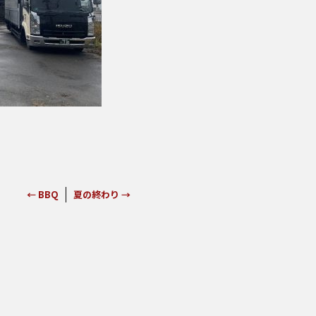
←
BBQ
夏の終わり
→