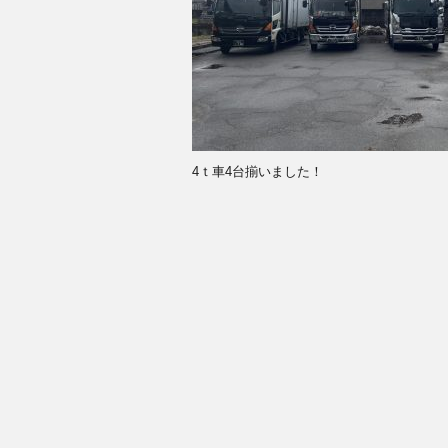
4ｔ車4台揃いました！